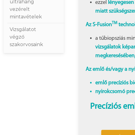
ultrahang
ezzel
lényegesen k
vezérelt
miatt szükségsze
mintavételek
TM
Az
S-Fusion
techno
Vizsgálatot
végző
a tűbiopsziás mi
szakorvosaink
vizsgálatok képa
megkeresésében, 
Az emlő és/vagy a nyi
emlő precíziós bi
nyirokcsomó prec
Precíziós em