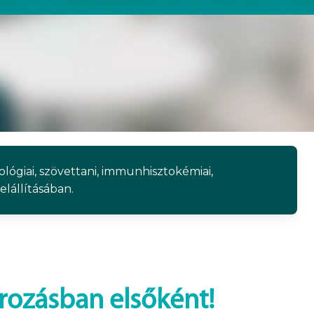
tológiai, szövettani, immunhisztokémiai,
elállításában.
ozásban elsőként!