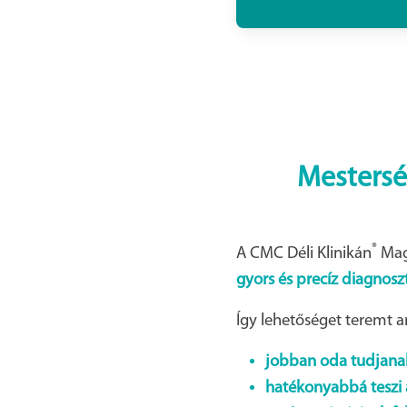
Mesterség
®
A CMC Déli Klinikán
Mag
gyors és precíz diagnoszt
Így lehetőséget teremt a
jobban oda tudjanak
hatékonyabbá teszi 