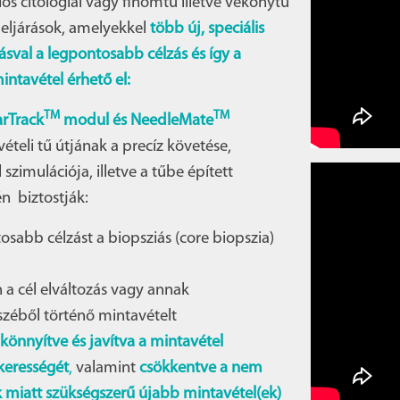
ós citológiai vagy finomtű illetve vékonytű
 eljárások, amelyekkel
több új, speciális
sval a legpontosabb célzás és így a
tavétel érhető el:
TM
TM
arTrack
modul és NeedleMate
ételi tű útjának a precíz követése,
szimulációja, illetve a tűbe épített
én biztostják:
osabb célzást a biopsziás (core biopszia)
n a cél elváltozás vagy annak
zéből történő mintavételt
könnyítve és javítva a mintavétel
ikerességét
,
valamint
csökkentve a nem
 miatt szükségszerű újabb mintavétel(ek)