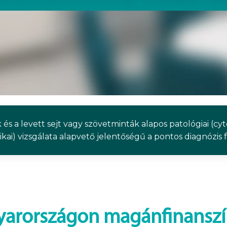
k és a levett sejt vagy szövetminták alapos patológiai (cy
kai) vizsgálata alapvető jelentőségű a pontos diagnózis f
arországon magánfinanszír