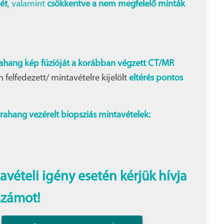
gét
, valamint
csökkentve a nem megfelelő minták
rahang kép fúzióját a korábban végzett CT/MR
 felfedezett/ mintavételre kijelölt
eltérés pontos
rahang vezérelt biopsziás mintavételek:
vételi igény esetén kérjük hívja
számot!