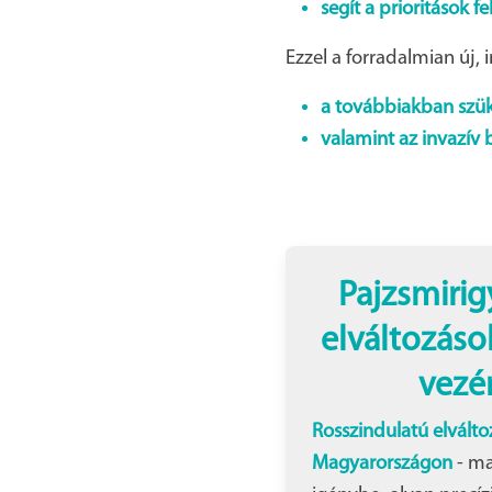
segít a prioritások 
Ezzel a forradalmian új, 
a továbbiakban szük
valamint az invazív 
Pajzsmiri
elváltozáso
vezér
Rosszindulatú elválto
Magyarországon
- m