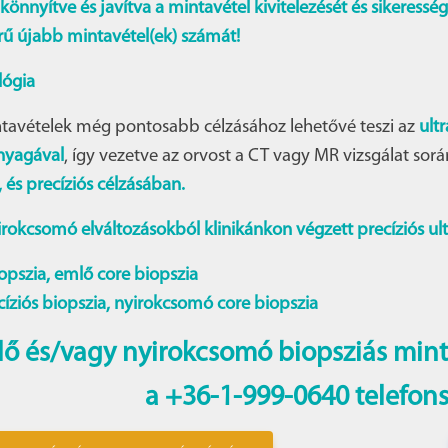
önnyítve és javítva a mintavétel kivitelezését és sikeressé
rű újabb mintavétel(ek) számát!
lógia
ntavételek még pontosabb célzásához lehetővé teszi az
ult
nyagával
, így vezetve az orvost a CT vagy MR vizsgálat során
és precíziós célzásában.
rokcsomó elváltozásokból klinikánkon végzett precíziós ult
opszia, emlő core biopszia
íziós biopszia, nyirokcsomó core biopszia
lő és/vagy nyirokcsomó biopsziás minta
a
+36-1-999-0640 telefon