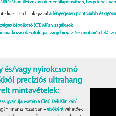
felállításában illetve annak megállapításában, hogy kinek va
intelligens technológiával
a lényegesen pontosabb és gyorsa
séges képalkotó (CT, MR) vizsgálatok
beavatkozások -citológiai vagy biopsziás- mintavételek
)
szü
gy és/vagy nyirokcsomó
kból precíziós ultrahang
elt mintavételek:
®
zás gyanúja esetén a CMC Déli Klinikán
agán finanszírozásban –
elsőként
vehetőek