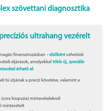
lex szövettani diagnosztika
recíziós ultrahang vezérelt
magán finanszírozásban
–
elsőként
vehetőek
vételi eljárások, amelyekkel
több új, speciális
tavétel érhető el:
li tű útjának a precíz követése, valamint a
s (core biopszia) mintavételeknél
ő mintavételt