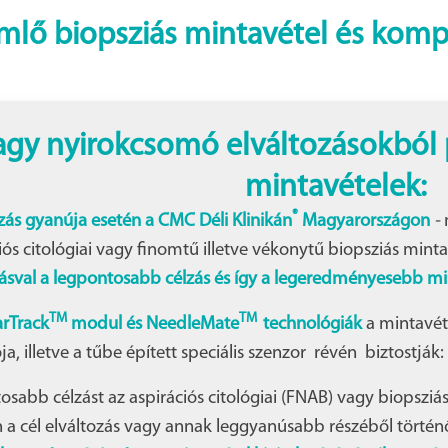
emlő biopsziás mintavétel és komp
gy nyirokcsomó elváltozásokból p
mintavételek:
®
zás gyanúja esetén a CMC Déli Klinikán
Magyarországon
-
ós citológiai vagy finomtű illetve vékonytű biopsziás minta
ásval a legpontosabb célzás és így a legeredményesebb min
TM
TM
arTrack
modul és NeedleMate
technológiák
a mintavéte
a, illetve a tűbe épített speciális szenzor révén biztostják:
osabb célzást az aspirációs citológiai (FNAB) vagy biopsziá
n a cél elváltozás vagy annak leggyanúsabb részéből történ