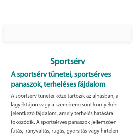
A sportsérv kellemetlen, gyakran tartós
panaszokat okozhat, és jelentősen korlátozhatja a
sporttevékenységet.
Sportsérv
A sportsérv tünetei, sportsérves
panaszok, terheléses fájdalom
A sportsérv tünetei közé tartozik az alhasban, a
lágyéktájon vagy a szeméremcsont környékén
jelentkező fájdalom, amely terhelés hatására
fokozódik. A sportsérves panaszok jellemzően
futás, irányváltás, rúgás, gyorsítás vagy hirtelen