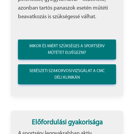
azonban tartós panaszok esetén műtéti
beavatkozás is szükségessé válhat.
MIKOR ÉS MIÉRT SZÜKSÉGES A SPORTSÉRV
MŰTÉTET ELVÉGEZNI?
SEBÉSZETI SZAKORVOSI VIZSGÁLAT A CMC
DÉLI KLINIKÁN
Előfordulási gyakorisága
A sportsérv leggyakrabban aktív