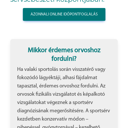
AZONNALI ONLINE IDŐPONTFOGLALÁS
Mikkor érdemes orvoshoz
fordulni?
Ha valaki sportolás során visszatérő vagy
fokozódó lágyéktáji, alhasi fájdalmat
tapasztal, érdemes orvoshoz fordulni. Az
orvosok fizikális vizsgálatot és képalkotó
vizsgálatokat végeznek a sportsérv
diagnózisának megerősítésére. A sportsérv
kezdetben konzervatív módon –
pihenéssel, gyógytornával – kezelhető,