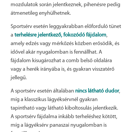
mozdulatok során jelentkeznek, pihenésre pedig
átmenetileg enyhülhetnek.
Sportsérv esetén leggyakrabban előforduló tünet
a
terhelésre jelentkező, fokozódó fájdalom
,
amely edzés vagy mérkőzés közben erősödik, és
idővel akár nyugalomban is fennállhat. A
fájdalom kisugározhat a comb belső oldalára
vagy a herék irányába is, és gyakran visszatérő
jellegű.
A sportsérv esetén általában
nincs látható dudor
,
míg a klasszikus lágyéksérvnél gyakran
tapintható vagy látható kiboltosulás jelentkezik.
A sportsérv fájdalma inkább terheléshez kötött,
míg a lágyéksérv panaszai nyugalomban is