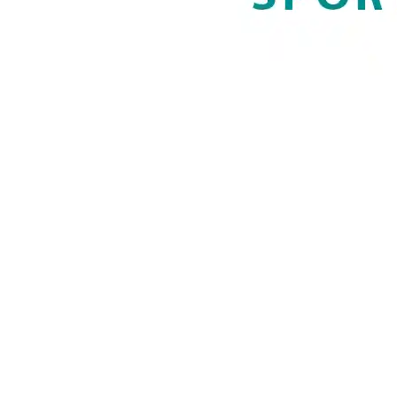
A sportsérv (athletic pubalgia) egy funkcionális
eredetű sérülés, amely elsősorban sportolóknál
fordul elő, és az alhas–lágyék–comb
találkozásánál jelentkező fájdalommal jár. A
sportsérv nem klasszikus értelemben vett sérv,
mivel nem jár valódi kitüremkedéssel, hanem az
alhasi és lágyéktáji izom- és ínstruktúrák
túlterheléséből, részleges szakadásaiból alakul ki.