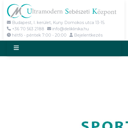
Budapest, I. kerület, Kuny Domokos utca 13-15.
+36 70 563 2188
info@deliklinika.hu
hétfő - péntek 7:00 - 20:00
Bejelentkezés