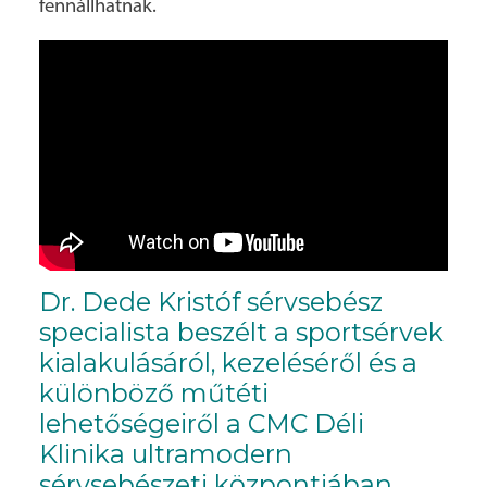
fennállhatnak.
Dr. Dede Kristóf sérvsebész
specialista beszélt a sportsérvek
kialakulásáról, kezeléséről és a
különböző műtéti
lehetőségeiről a CMC Déli
Klinika ultramodern
sérvsebészeti központjában.