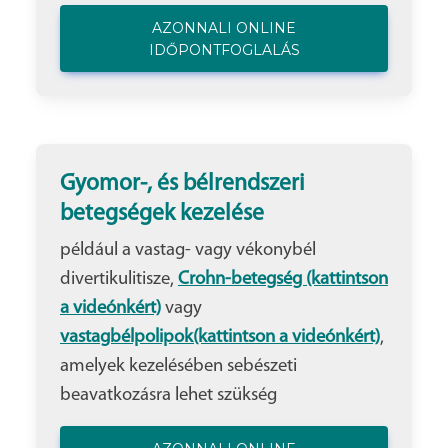
AZONNALI ONLINE
IDŐPONTFOGLALÁS
Gyomor-, és bélrendszeri
betegségek kezelése
például a vastag- vagy vékonybél
divertikulitisze,
Crohn-betegség (kattintson
a videónkért)
vagy
vastagbélpolipok(kattintson a videónkért)
,
amelyek kezelésében sebészeti
beavatkozásra lehet szükség