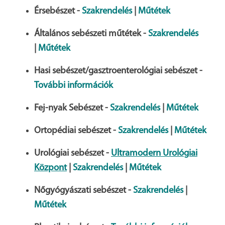
Érsebészet -
Szakrendelés
|
Műtétek
Általános sebészeti műtétek -
Szakrendelés
|
Műtétek
Hasi sebészet/gasztroenterológiai sebészet -
További információk
Fej-nyak Sebészet -
Szakrendelés
|
Műtétek
Ortopédiai sebészet -
Szakrendelés
|
Műtétek
Urológiai sebészet -
Ultramodern Urológiai
Központ
|
Szakrendelés
|
Műtétek
Nőgyógyászati sebészet -
Szakrendelés
|
Műtétek