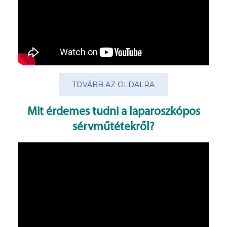
TOVÁBB AZ OLDALRA
Mit érdemes tudni a laparoszkópos
sérvműtétekről?