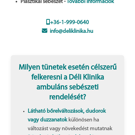
Plasztikai sebészet -
További információk
+36-1-999-0640
info@deliklinika.hu
Milyen tünetek esetén célszerű
felkeresni a Déli Klinika
ambuláns sebészeti
rendelését?
Látható bőrelváltozások, dudorok
vagy duzzanatok
különösen ha
változást vagy növekedést mutatnak