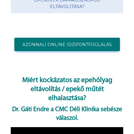
EPEKÖVEK LAPAROSZKÓPOS
ELTÁVOLÍTÁSA?
AZONNALI ONLINE IDŐPONTFOGLALÁS
Miért kockázatos az epehólyag
eltávolítás / epekő műtét
elhalasztása?
Dr. Gáti Endre a CMC Déli Klinika sebésze
válaszol.