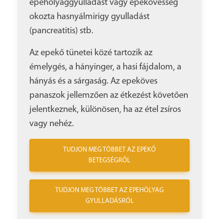
epehólyaggyulladást vagy epekövesség
okozta hasnyálmirigy gyulladást
(pancreatitis) stb.
Az epekő tünetei közé tartozik az
émelygés, a hányinger, a hasi fájdalom, a
hányás és a sárgaság. Az epeköves
panaszok jellemzően az étkezést követően
jelentkeznek, különösen, ha az étel zsíros
vagy nehéz.
TUDJON MEG TÖBBET AZ EPEKŐ
BETEGSÉGRŐL
TUDJON MEG TÖBBET AZ EPEHÓLYAG
GYULLADÁSRÓL