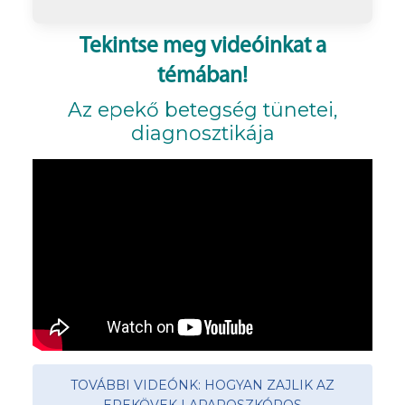
Tekintse meg videóinkat a
témában!
Az epekő betegség tünetei,
diagnosztikája
TOVÁBBI VIDEÓNK: HOGYAN ZAJLIK AZ