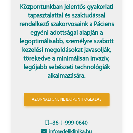
Központunkban jelentős gyakorlati
tapasztalattal és szaktudással
rendelkező szakorvosaink a Páciens
egyéni adottságai alapján a
legoptimálisabb, személyre szabott
kezelési megoldásokat javasolják,
törekedve a minimálisan invazív,
legújabb sebészeti technológiák
alkalmazására.
AZONNALI ONLINE IDŐPONTFOGLALÁS
+36-1-999-0640
info@deliklinika.hu