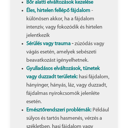
Bőr alatti elváltozások kezelése
Éles, hirtelen fellépő fájdalom
-
különösen akkor, ha a fájdalom
intenzív, vagy fokozódik és hirtelen
jelentkezik
Sérülés vagy trauma
-
zúzódás vagy
vágás esetén, amelyek sebészeti
beavatkozást igényelhetnek.
Gyulladásos elváltozások, tünetek
vagy duzzadt területek:
hasi fájdalom,
hányinger, hányás, láz, vagy duzzadt,
fájdalmas nyirokcsomók jelenléte
esetén.
Emésztőrendszeri problémák:
Például
súlyos és tartós hasmenés, vérzés a
székletben, hasi fájdalom vagy