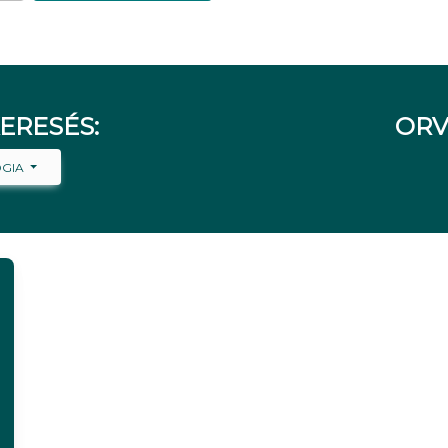
ERESÉS:
ORV
ÓGIA