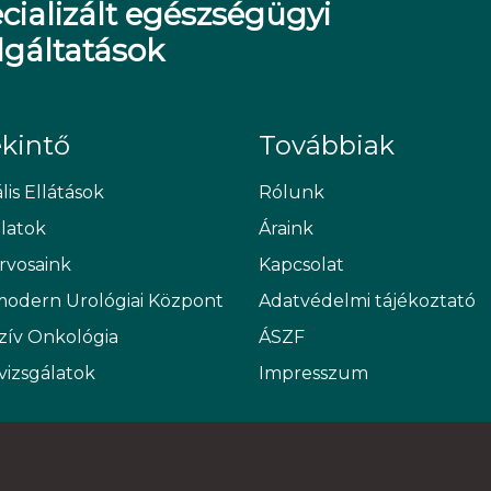
cializált egészségügyi
lgáltatások
ekintő
Továbbiak
lis Ellátások
Rólunk
álatok
Áraink
rvosaink
Kapcsolat
modern Urológiai Központ
Adatvédelmi tájékoztató
zív Onkológia
ÁSZF
vizsgálatok
Impresszum