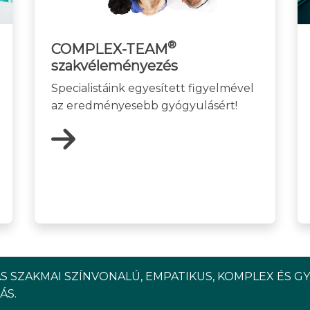
®
COMPLEX-TEAM
szakvéleményezés
Specialistáink egyesített figyelmével
az eredményesebb gyógyulásért!
S SZAKMAI SZÍNVONALÚ, EMPATIKUS, KOMPLEX ÉS G
ÁS.