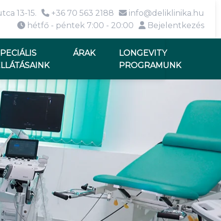
tca 13-15.
+36 70 563 2188
info@deliklinika.hu
hétfő - péntek 7:00 - 20:00
Bejelentkezés
PECIÁLIS
ÁRAK
LONGEVITY
LLÁTÁSAINK
PROGRAMUNK