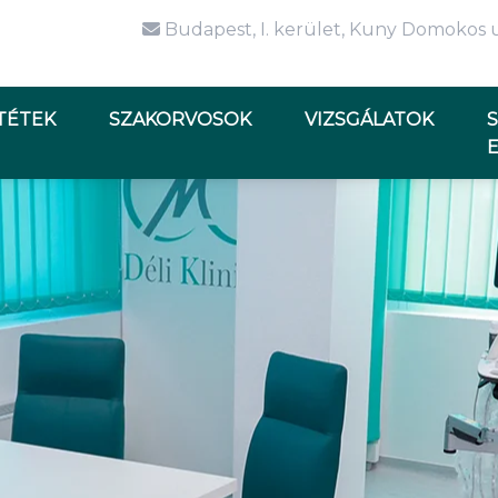
Budapest, I. kerület, Kuny Domokos u
TÉTEK
SZAKORVOSOK
VIZSGÁLATOK
S
E