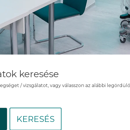
atok keresése
egséget / vizsgálatot, vagy válasszon az alábbi legördü
KERESÉS