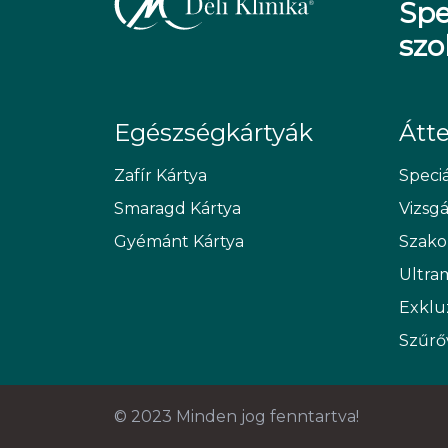
Spe
szo
Egészségkártyák
Átt
Zafír Kártya
Speciá
Smaragd Kártya
Vizsg
Gyémánt Kártya
Szako
Ultra
Exklu
Szűrő
© 2023 Minden jog fenntartva!