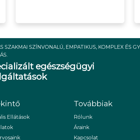
S SZAKMAI SZÍNVONALÚ, EMPATIKUS, KOMPLEX ÉS G
ÁS.
cializált egészségügyi
lgáltatások
ekintő
Továbbiak
lis Ellátások
Rólunk
álatok
Áraink
rvosaink
Kapcsolat