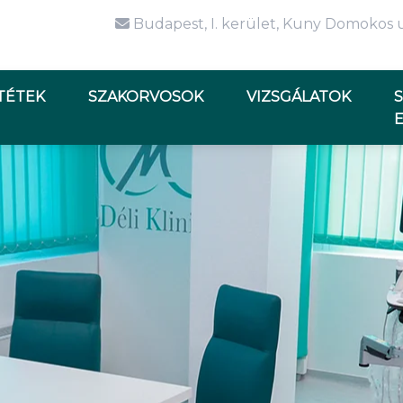
Budapest, I. kerület, Kuny Domokos u
TÉTEK
SZAKORVOSOK
VIZSGÁLATOK
S
E