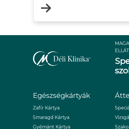
MAGA
ELLÁT
Spe
szo
Egészségkártyák
Átt
Zafír Kártya
Speciá
Smaragd Kártya
Vizsg
Gyémánt Kártya
Szako