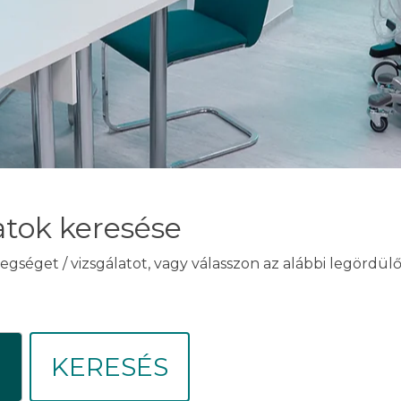
atok keresése
egséget / vizsgálatot, vagy válasszon az alábbi legördü
KERESÉS