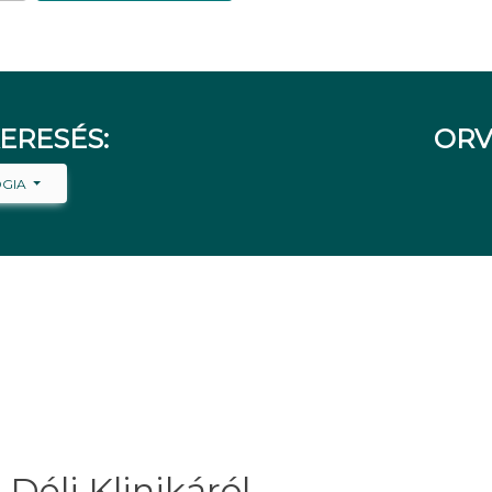
ERESÉS:
ORV
ÓGIA
Déli Klinikáról