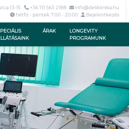
tca 13-15.
+36 70 563 2188
info@deliklinika.hu
hétfő - péntek 7:00 - 20:00
Bejelentkezés
PECIÁLIS
ÁRAK
LONGEVITY
LLÁTÁSAINK
PROGRAMUNK