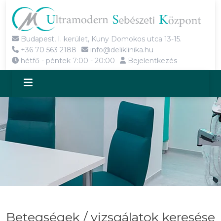
Budapest, I. kerület, Kuny Domokos utca 13-15.
+36 70 563 2188
info@deliklinika.hu
hétfő - péntek 7:00 - 20:00
Bejelentkezés
Betegségek / vizsgálatok keresése