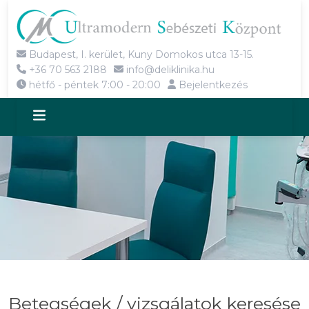
Budapest, I. kerület, Kuny Domokos utca 13-15.
+36 70 563 2188
info@deliklinika.hu
hétfő - péntek 7:00 - 20:00
Bejelentkezés
Betegségek / vizsgálatok keresése