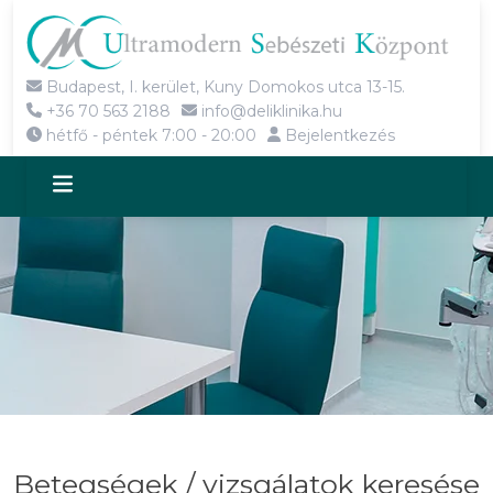
Budapest, I. kerület, Kuny Domokos utca 13-15.
+36 70 563 2188
info@deliklinika.hu
hétfő - péntek 7:00 - 20:00
Bejelentkezés
Betegségek / vizsgálatok keresése