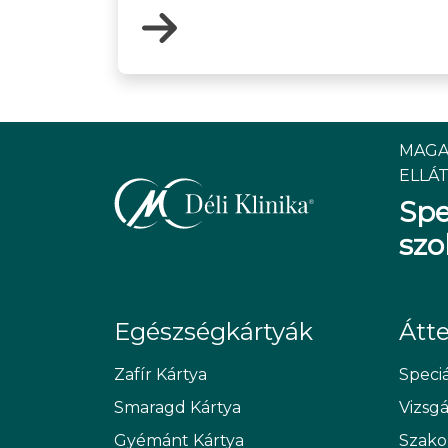
MAGA
ELLÁT
Spe
szo
Egészségkártyák
Átt
Zafír Kártya
Speciá
Smaragd Kártya
Vizsg
Gyémánt Kártya
Szako