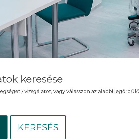
atok keresése
egséget / vizsgálatot, vagy válasszon az alábbi legördü
KERESÉS