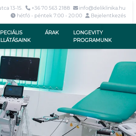
tca 13-15.
+36 70 563 2188
info@deliklinika.hu
hétfő - péntek 7:00 - 20:00
Bejelentkezés
PECIÁLIS
ÁRAK
LONGEVITY
LLÁTÁSAINK
PROGRAMUNK