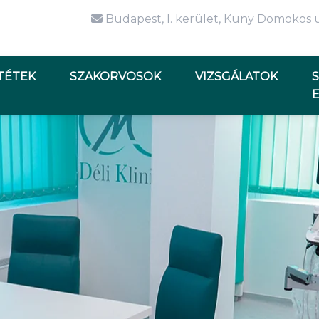
Budapest, I. kerület, Kuny Domokos u
TÉTEK
SZAKORVOSOK
VIZSGÁLATOK
S
E