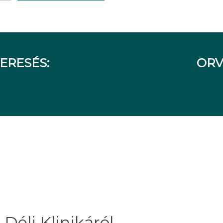
ERESÉS:
ORV
Déli Klinikáról