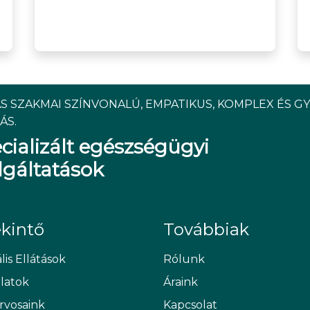
S SZAKMAI SZÍNVONALÚ, EMPATIKUS, KOMPLEX ÉS G
ÁS.
cializált egészségügyi
lgáltatások
ekintő
Továbbiak
lis Ellátások
Rólunk
álatok
Áraink
rvosaink
Kapcsolat